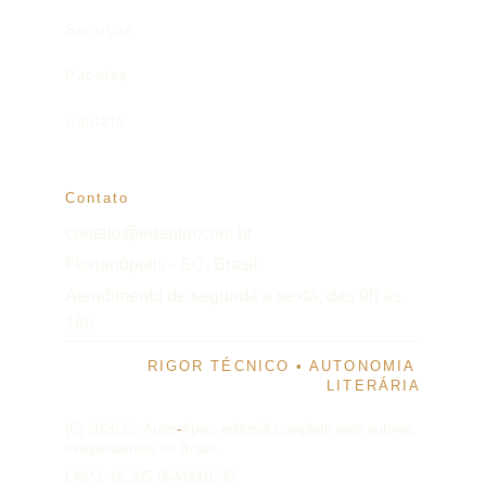
Serviços
Pacotes
Contato
Contato
contato@euautor.com.br
Florianópolis - SC, Brasil
Atendimento de segunda a sexta, das 9h às 
18h
RIGOR TÉCNICO • AUTONOMIA 
LITERÁRIA
(C) 2026 Eu Autor
-
Apoio editorial completo para autores 
independentes no Brasil.
CNPJ: 66.325.054/0001-35